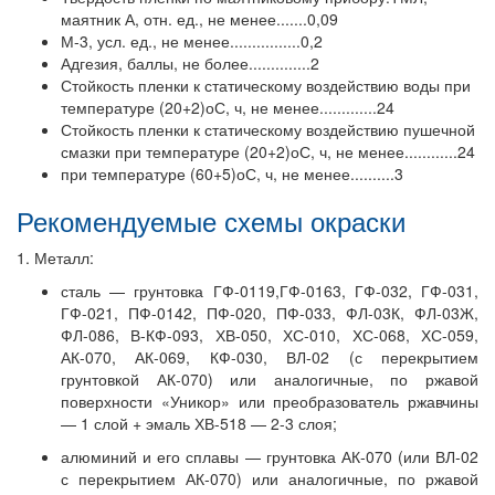
маятник А, отн. ед., не менее.......0,09
М-3, усл. ед., не менее................0,2
Адгезия, баллы, не более..............2
Стойкость пленки к статическому воздействию воды при
температуре (20+2)оС, ч, не менее.............24
Стойкость пленки к статическому воздействию пушечной
смазки при температуре (20+2)оС, ч, не менее............24
при температуре (60+5)оС, ч, не менее..........3
Рекомендуемые схемы окраски
1. Металл:
сталь — грунтовка ГФ-0119,ГФ-0163, ГФ-032, ГФ-031,
ГФ-021, ПФ-0142, ПФ-020, ПФ-033, ФЛ-03К, ФЛ-03Ж,
ФЛ-086, В-КФ-093, ХВ-050, ХС-010, ХС-068, ХС-059,
АК-070, АК-069, КФ-030, ВЛ-02 (с перекрытием
грунтовкой АК-070) или аналогичные, по ржавой
поверхности «Уникор» или преобразователь ржавчины
— 1 слой + эмаль ХВ-518 — 2-3 слоя;
алюминий и его сплавы — грунтовка АК-070 (или ВЛ-02
с перекрытием АК-070) или аналогичные, по ржавой