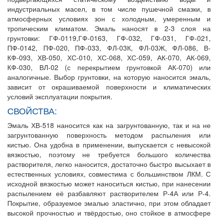
индустриальных масел, в том числе пушечной смазки, в
атмосферных условиях зон с холодным, умеренным и
тропическим климатом. Эмаль наносят в 2-3 слоя на
грунтовки: ГФ-0119,ГФ-0163, ГФ-032, ГФ-031, ГФ-021,
ПФ-0142, ПФ-020, ПФ-033, ФЛ-03К, ФЛ-03Ж, ФЛ-086, В-
КФ-093, ХВ-050, ХС-010, ХС-068, ХС-059, АК-070, АК-069,
КФ-030, ВЛ-02 (с перекрытием грунтовкой АК-070) или
аналогичные. Выбор грунтовки, на которую наносится эмаль,
зависит от окрашиваемой поверхности и климатических
условий эксплуатации покрытия.
СВОЙСТВА:
Эмаль ХВ-518 наносится как на загрунтованную, так и на не
загрунтованную поверхность методом распыления или
кистью. Она удобна в применении, выпускается с невысокой
вязкостью, поэтому не требуется большого количества
растворителя, легко наносится, достаточно быстро высыхает в
естественных условиях, совместима с большинством ЛКМ. С
исходной вязкостью может наноситься кистью, при нанесении
распылением её разбавляют растворителем Р-4А или Р-4.
Покрытие, образуемое эмалью эластично, при этом обладает
высокой прочностью и твёрдостью, оно стойкое в атмосфере