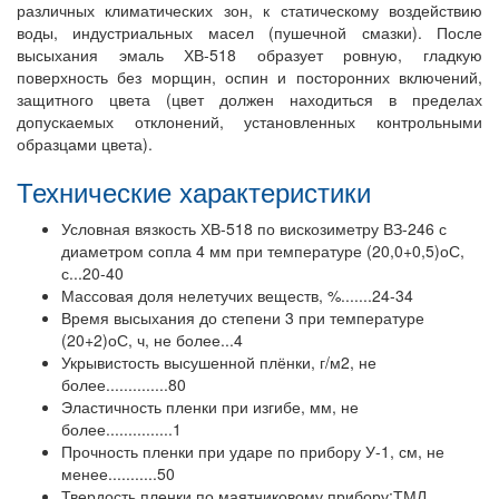
различных климатических зон, к статическому воздействию
воды, индустриальных масел (пушечной смазки). После
высыхания эмаль ХВ-518 образует ровную, гладкую
поверхность без морщин, оспин и посторонних включений,
защитного цвета (цвет должен находиться в пределах
допускаемых отклонений, установленных контрольными
образцами цвета).
Технические характеристики
Условная вязкость ХВ-518 по вискозиметру ВЗ-246 с
диаметром сопла 4 мм при температуре (20,0+0,5)оС,
с...20-40
Массовая доля нелетучих веществ, %.......24-34
Время высыхания до степени 3 при температуре
(20+2)оС, ч, не более...4
Укрывистость высушенной плёнки, г/м2, не
более..............80
Эластичность пленки при изгибе, мм, не
более...............1
Прочность пленки при ударе по прибору У-1, см, не
менее...........50
Твердость пленки по маятниковому прибору:ТМЛ,